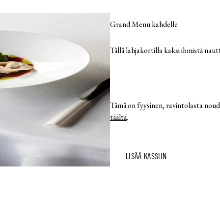
Grand Menu kahdelle
Tällä lahjakortilla kaksi ihmistä nautti
Tämä on fyysinen, ravintolasta noude
täältä
.
LISÄÄ KASSIIN